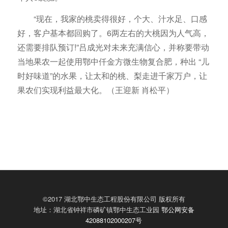
“现在，我家的桃卖得很好，个大、汁水足、口感
好，客户基本都回购了。6两左右的大桃因为人气高，
还需要排队预订!”吕成光对未来充满信心，并称要带动
当地果农一起使用鄂中仟金方微生物复合肥，种出 “儿
时好味道”的水果，让太和的桃、梨走进千家万户，让
果农们实现利益最大化。（王迎新 肖松平）
©2017 湖北鄂中生态工程股份有限公司 版权所有
地址：湖北省钟祥市磷矿镇鄂中生态工业园
鄂公网安备
42088102000207号