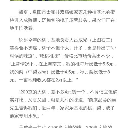
盛夏，阜阳市太和县双庙镇家家乐种植基地的蜜
桃进入成熟期，沉甸甸的桃子压弯枝头，果农们正在
地里忙活着。
说起今年的桃，基地负责人吕成光（上图右二）
笑得合不拢嘴，桃子不但个大、汁多，更是种出了“小
时候的味道”，“吃桃桃味”，价格比市场价高出不少，
“正常情况下，在上海南京，我的桃每斤没低于5.5元，
我的梨（中梨四号）没低于4.5元，秋月梨没低于8
元。一亩地纯收入都在2万以上。”
“200克的大桃，差不多4元钱一个，不算便宜但确
实好吃，又香又甜，就是儿时的味道。”前来品尝的吴
先生告诉我们，近两年，家家乐基地的桃、梨，成了
他家专用水果。”
吕成光一共种了100多亩地的桃，200多亩地的