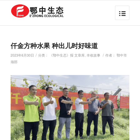
仟金方种水果 种出儿时好味道
/
/
2023年6月30日
分类：
《鄂中生态》报 文章库
,
丰收故事
作者：
鄂中市
场部