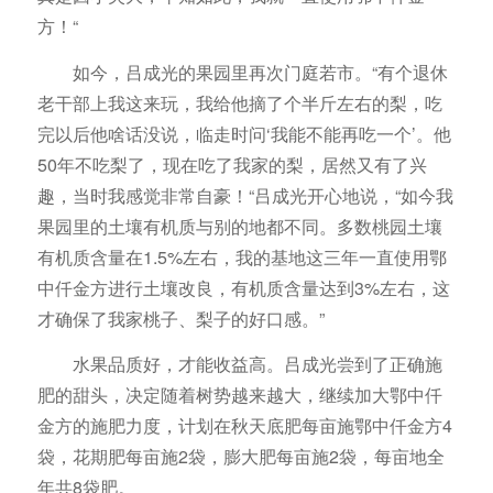
方！“
如今，吕成光的果园里再次门庭若市。“有个退休
老干部上我这来玩，我给他摘了个半斤左右的梨，吃
完以后他啥话没说，临走时问‘我能不能再吃一个’。他
50年不吃梨了，现在吃了我家的梨，居然又有了兴
趣，当时我感觉非常自豪！“吕成光开心地说，“如今我
果园里的土壤有机质与别的地都不同。多数桃园土壤
有机质含量在1.5%左右，我的基地这三年一直使用鄂
中仟金方进行土壤改良，有机质含量达到3%左右，这
才确保了我家桃子、梨子的好口感。”
水果品质好，才能收益高。吕成光尝到了正确施
肥的甜头，决定随着树势越来越大，继续加大鄂中仟
金方的施肥力度，计划在秋天底肥每亩施鄂中仟金方4
袋，花期肥每亩施2袋，膨大肥每亩施2袋，每亩地全
年共8袋肥。