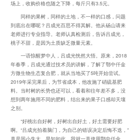
场上，收购价格也随之下降，每斤只有3.5元。
同样的果树，同样的土地，不一样的口感，问题
到底出在哪呢？吕成光百思不得其解。他从砀山请来
老师进行专业指导。老师认真检测后，告诉吕成光，
桃子不甜，是因为土质缺乏微量元素。
一语惊醒梦中人，吕成光恍然大悟。原来，2018
年春季，吕成光通过技术员的讲解，了解了鄂中仟金
方微生物生态复合肥，就从当地买了5吨开始尝试。
2019年采完果后，为节省成本，他改施了硝硫基肥
料。当时树的长势也还可以，看着和往年差不多，没
想到两年施用不同的肥料，结出来的果子口感却天壤
之别。
“好桃出自好树，好树出自好土，好土需要好肥
啊。“吕成光拍着脑门，为自己的错误决定后悔不迭，”
真是因小失大，早知如此，我就一直使用鄂中仟金